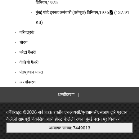
विनियम,1975
मुंबई पोर्ट ट्रस्ट कर्मचारी (वर्तणूक) विनियम,1976
(137.91
KB)
परिपत्रके
धोरण
फोटो गैलरी
वीडियो गैलरी
पंतप्रधान भारत
अस्वीकरण
अस्वीकरण
|
कॉपीराइट ©
2026 सर्व हक्क राखीव एनआयसी/एनआयसीएसआय द्वारे प्रदान
केलेली सामग्री विकसित आणि होस्ट केलेली रचना
मुंबई पत्तन प्राधिकरण
अभ्यागत संख्या: 7449013